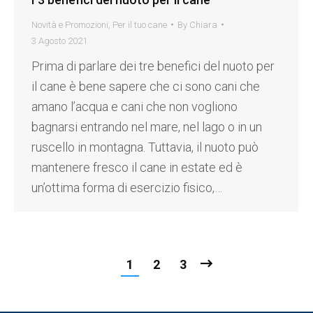
Novità e Promozioni
,
Per il tuo cane
By
Chiara
3 Agosto 2021
Prima di parlare dei tre benefici del nuoto per
il cane è bene sapere che ci sono cani che
amano l’acqua e cani che non vogliono
bagnarsi entrando nel mare, nel lago o in un
ruscello in montagna. Tuttavia, il nuoto può
mantenere fresco il cane in estate ed è
un’ottima forma di esercizio fisico,…
1
2
3