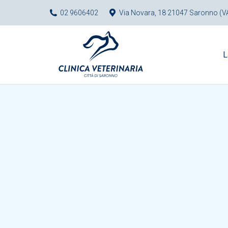
02 9606402
Via Novara, 18 21047 Saronno (V
L