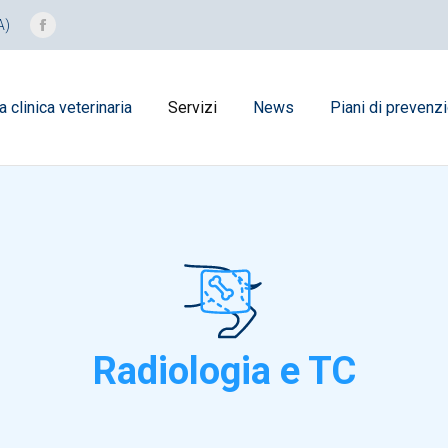
A)
Facebook
page
opens
a clinica veterinaria
Servizi
News
Piani di prevenz
in
new
window
Radiologia e TC