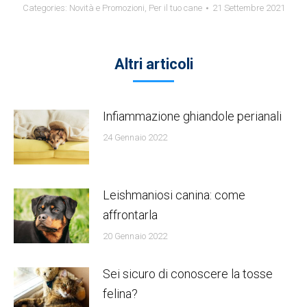
Categories:
Novità e Promozioni
,
Per il tuo cane
21 Settembre 2021
Altri articoli
Infiammazione ghiandole perianali
24 Gennaio 2022
Leishmaniosi canina: come
affrontarla
20 Gennaio 2022
Sei sicuro di conoscere la tosse
felina?