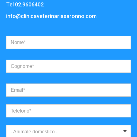
Tel 02.9606402
info@clinicaveterinariasaronno.com
Nome*
Cognome*
Email*
Telefono*
- Animale domestico -