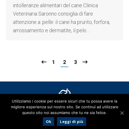
intolleranze alimentari del cane Clinica
Veterinaria Saronno consiglia di fare
attenzione a: pelle: il cane ha prurito, forfora,
arrossamento e dermatite, il pelo…
1
2
3
Utilizziamo i cookie per essere sicuri che tu possa avere la
migliore esperienza sul nostro sito. Se continui ad utilizzare
Clinica Veterinaria città di Saronno
- Direttore Sanitario Dr. Paolo
questo sito noi assumiamo che tu ne sia felice.
Maria Vanzulli - MediVet ITALIA srl Unipersonale - Via Novara, 18 -
Ok
Leggi di più
21047 Saronno (VA) - P.IVA 03591129130