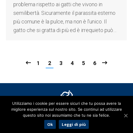
problema rispetto ai gatti che vivono in
semilibertà. Sicuramente il parassita esterno
più comune è la pulce, ma non è l’unico. Il
gatto che si gratta di più ed è irrequieto può…
1
2
3
4
5
6
Utilizziamo i cookie per essere sicuri che tu possa avere la
migliore esperienza sul nostro sito. Se continui ad utilizzare
Clinica Veterinaria città di Saronno
- Direttore Sanitario Dr. Paolo
questo sito noi assumiamo che tu ne sia felice.
Maria Vanzulli - MediVet ITALIA srl Unipersonale - Via Novara, 18 -
Ok
Leggi di più
21047 Saronno (VA) - P.IVA 03591129130