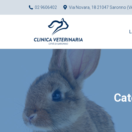
02 9606402
Via Novara, 18 21047 Saronno (V
L
Cat