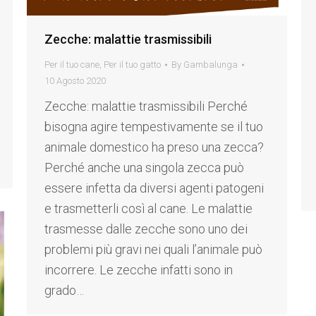
Zecche: malattie trasmissibili
Per il tuo cane
,
Per il tuo gatto
By
Gambalunga
10 Agosto 2020
Zecche: malattie trasmissibili Perché
bisogna agire tempestivamente se il tuo
animale domestico ha preso una zecca?
Perché anche una singola zecca può
essere infetta da diversi agenti patogeni
e trasmetterli così al cane. Le malattie
trasmesse dalle zecche sono uno dei
problemi più gravi nei quali l’animale può
incorrere. Le zecche infatti sono in
grado…