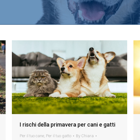
I rischi della primavera per cani e gatti
Per il tuo cane
,
Per il tuo gatto
By
Chiara