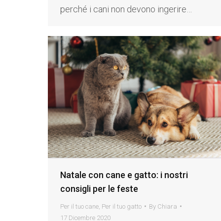
perché i cani non devono ingerire…
Natale con cane e gatto: i nostri
consigli per le feste
Per il tuo cane
,
Per il tuo gatto
By
Chiara
17 Dicembre 2020