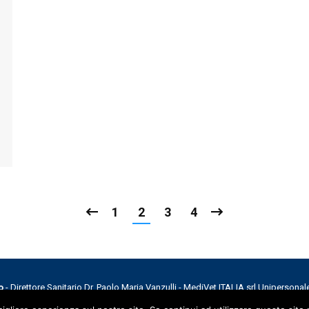
1
2
3
4
o
- Direttore Sanitario Dr. Paolo Maria Vanzulli - MediVet ITALIA srl Unipersonal