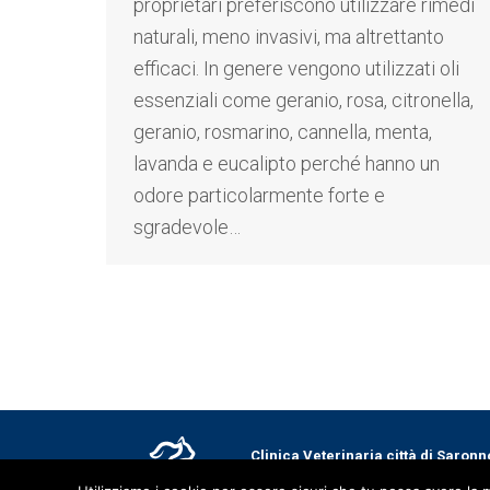
proprietari preferiscono utilizzare rimedi
naturali, meno invasivi, ma altrettanto
efficaci. In genere vengono utilizzati oli
essenziali come geranio, rosa, citronella,
geranio, rosmarino, cannella, menta,
lavanda e eucalipto perché hanno un
odore particolarmente forte e
sgradevole…
Clinica Veterinaria città di Saronn
03591129130