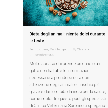
Dieta degli animali: niente dolci durante
le feste
Per il tuo cane
,
Per il tuo gatto
By
Chiara
21 Dicembre 2020
Molto spesso chi prende un cane o un
gatto non ha tutte le informazioni
necessarie a prendersi cura con
attenzione degli animali e il rischio più
grave e dar loro cibi dannosi per la salute,
come i dolci. In questo post gli specialisti
di Clinica Veterinaria Saronno ti spiegano