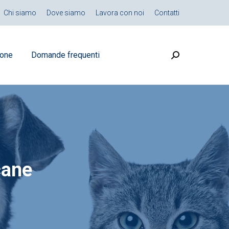
Chi siamo
Dove siamo
Lavora con noi
Contatti
ione
Domande frequenti
Search:
cane