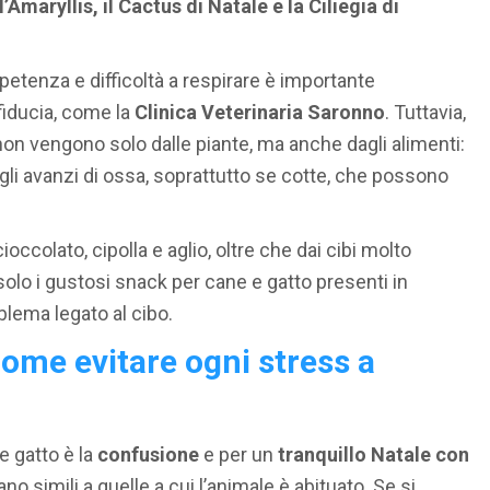
l’Amaryllis, il Cactus di Natale e la Ciliegia di
petenza e difficoltà a respirare è importante
fiducia, come la
Clinica Veterinaria Saronno
. Tuttavia,
e non vengono solo dalle piante, ma anche dagli alimenti:
 agli avanzi di ossa, soprattutto se cotte, che possono
ccolato, cipolla e aglio, oltre che dai cibi molto
 solo i gustosi snack per cane e gatto presenti in
lema legato al cibo.
come evitare ogni stress a
e gatto è la
confusione
e per un
tranquillo Natale con
o simili a quelle a cui l’animale è abituato. Se si