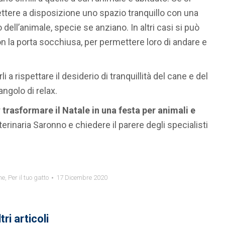
ettere a disposizione uno spazio tranquillo con una
dell’animale, specie se anziano. In altri casi si può
n la porta socchiusa, per permettere loro di andare e
i a rispettare il desiderio di tranquillità del cane e del
angolo di relax.
r
trasformare il Natale in una festa per animali e
eterinaria Saronno e chiedere il parere degli specialisti
ne
,
Per il tuo gatto
17 Dicembre 2020
tri articoli