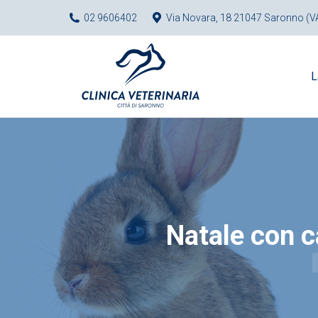
02 9606402
Via Novara, 18 21047 Saronno (V
L
Natale con ca
Y