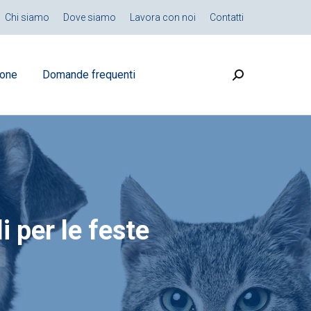
Chi siamo
Dove siamo
Lavora con noi
Contatti
ione
Domande frequenti
Search:
i per le feste