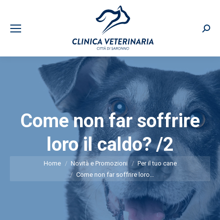
Sear
Come non far soffrire
loro il caldo? /2
You are here:
Home
Novità e Promozioni
Per il tuo cane
Come non far soffrire loro…