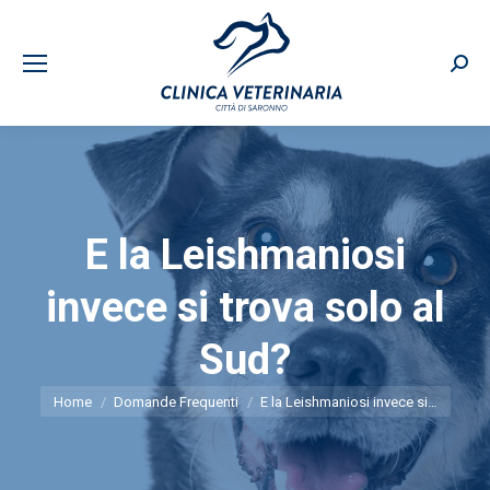
Sear
E la Leishmaniosi
invece si trova solo al
Sud?
You are here:
Home
Domande Frequenti
E la Leishmaniosi invece si…