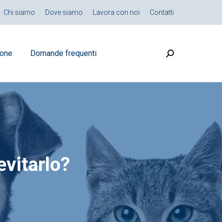
Chi siamo
Dove siamo
Lavora con noi
Contatti
ione
Domande frequenti
Search:
evitarlo?