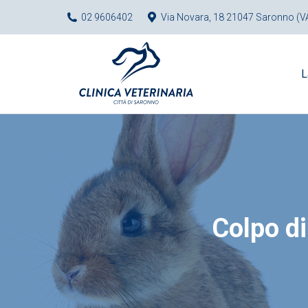
02 9606402
Via Novara, 18 21047 Saronno (V
L
Colpo di