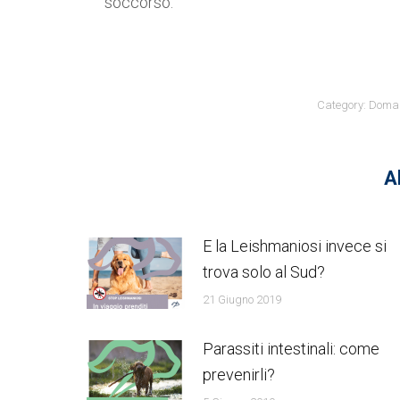
soccorso.
Category:
Doman
Al
E la Leishmaniosi invece si
trova solo al Sud?
21 Giugno 2019
Parassiti intestinali: come
prevenirli?