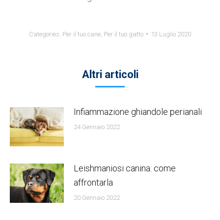
Categories:
Per il tuo cane
,
Per il tuo gatto
13 Luglio 2020
Altri articoli
Infiammazione ghiandole perianali
24 Gennaio 2022
Leishmaniosi canina: come
affrontarla
20 Gennaio 2022