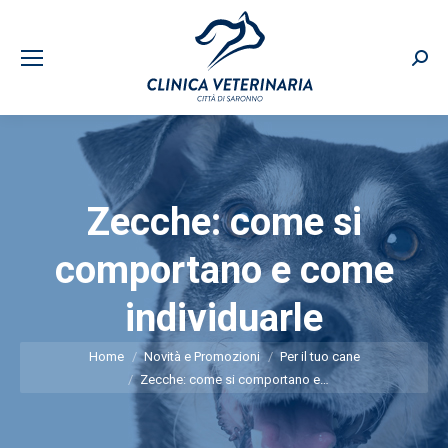
Sear
Zecche: come si
comportano e come
individuarle
You are here:
Home
Novità e Promozioni
Per il tuo cane
Zecche: come si comportano e…