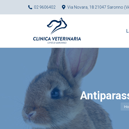
02 9606402
Via Novara, 18 21047 Saronno (V
L
Antiparass
You
Ho