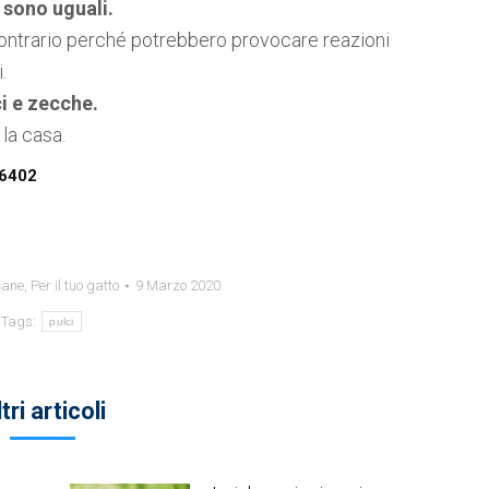
 sono uguali.
l contrario perché potrebbero provocare reazioni
.
ci e zecche.
la casa.
6402
 cane
,
Per il tuo gatto
9 Marzo 2020
Tags:
pulci
tri articoli