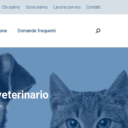
Chi siamo
Dove siamo
Lavora con noi
Contatti
ione
Domande frequenti
Search:
veterinario
oro…