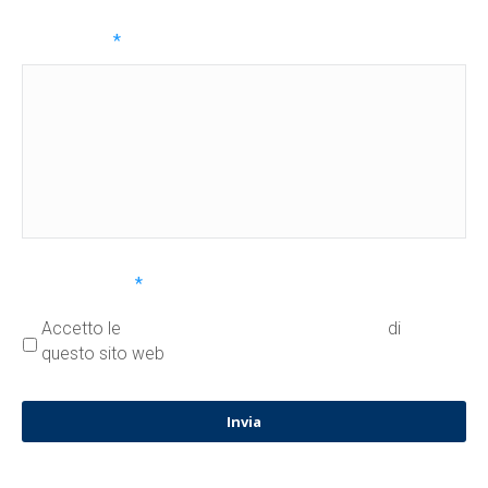
Messaggio
*
Privacy Policy
*
Accetto le
condizioni sul trattamento dei dati
di
questo sito web