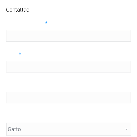
Contattaci
Nome e cognome
*
Email
*
Telefono
Animale domestico